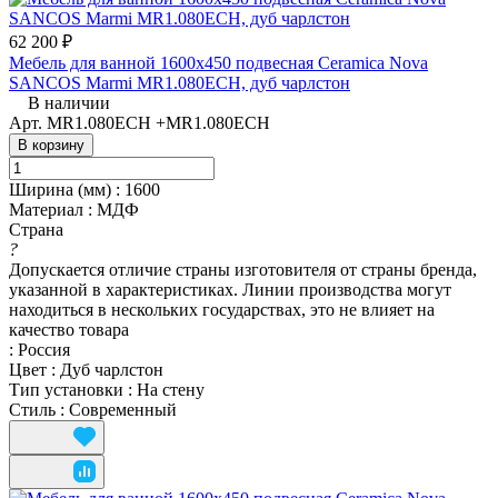
62 200 ₽
Мебель для ванной 1600x450 подвесная Ceramica Nova
SANCOS Marmi MR1.080ECH, дуб чарлстон
В наличии
Арт.
MR1.080ECH +MR1.080ECH
В корзину
Ширина (мм)
:
1600
Материал
:
МДФ
Страна
?
Допускается отличие страны изготовителя от страны бренда,
указанной в характеристиках. Линии производства могут
находиться в нескольких государствах, это не влияет на
качество товара
:
Россия
Цвет
:
Дуб чарлстон
Тип установки
:
На стену
Стиль
:
Современный