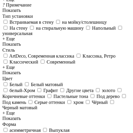
?
Примечание
Показать
Тип установки
Встраиваемая в стену
на мойку/столешницу
На стену
на стиральную машину
Напольный
универсальная
+ Еще
Показать
Стиль
ArtDeco, Современная классика
Классика, Ретро
Классический
Современный
+ Еще
Показать
Цвет
Белый
Белый матовый
белый-Хром
Графит
Другие цвета
золото
Коричневые оттенки
Пастельные тона
Под дерево
Под камень
Серые оттенки
хром
Чёрный
Черный матовый
+ Еще
Показать
Форма
асимметричная
Выпуклая