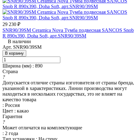
29 230 ₽
SNR90/39SM Ceramica Nova Тумба подвесная SANCOS Snob
R 890х390, Doha Soft, арт.SNR90/39SM
В наличии
Арт.
SNR90/39SM
В корзину
Ширина (мм)
:
890
Страна
?
Допускается отличие страны изготовителя от страны бренда,
указанной в характеристиках. Линии производства могут
находиться в нескольких государствах, это не влияет на
качество товара
:
Россия
Цвет
:
какао
Гарантия
?
Может отличатся на комплектующие
:
2 года
Тип установки
:
На стену