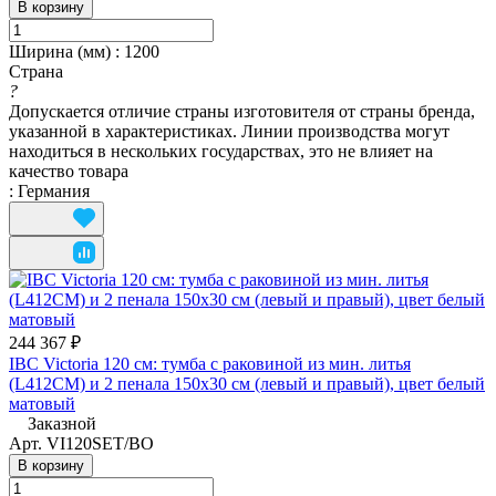
В корзину
Ширина (мм)
:
1200
Страна
?
Допускается отличие страны изготовителя от страны бренда,
указанной в характеристиках. Линии производства могут
находиться в нескольких государствах, это не влияет на
качество товара
:
Германия
244 367 ₽
IBC Victoria 120 см: тумба с раковиной из мин. литья
(L412СM) и 2 пенала 150х30 см (левый и правый), цвет белый
матовый
Заказной
Арт.
VI120SET/BO
В корзину