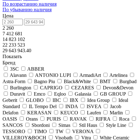
По возрастанию наличия
По убыванию наличия
Цена
2 260
7 412 681
14 823 102
22 233 523
29 643 943.40
Показать
Бренд
3SC
ABBER
Alavann
ANTONIO LUPI
ArmadiArt
Artelinea
Astra-Form
Bagno Piu
Black&White
BMT
Burgbad
Burlington
CAPRIGO
CEZARES
Devon&Devon
Duravit
Emco
Eqloo
Galassia
GB GROUP
Geberit
GLOBO
IBC
IBX
Idea Group
Ideal
Standard
IL Tempo Del
INDA
ISVEA
Jacob
Delafon
KERASAN
KEUCO
Laufen
Marlin
OASIS
Orans
PURIS
RAVAK
RIFRA
Roca
SANCOS
Sbordoni
Simas
Stil Haus
Style Line
TESSORO
TIMO
TW
VERONA
VILLEROY&BOCH
Visobath
Vitra
White Ceramic