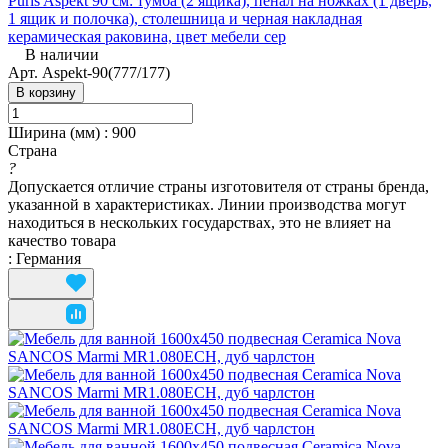
Puris Aspekt 90 см: тумба (2 ящика), пенал на ножках (1 дверь,
1 ящик и полочка), столешница и черная накладная
керамическая раковина, цвет мебели сер
В наличии
Арт.
Aspekt-90(777/177)
В корзину
Ширина (мм)
:
900
Страна
?
Допускается отличие страны изготовителя от страны бренда,
указанной в характеристиках. Линии производства могут
находиться в нескольких государствах, это не влияет на
качество товара
:
Германия