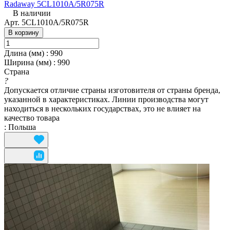
Radaway 5CL1010A/5R075R
В наличии
Арт.
5CL1010A/5R075R
В корзину
Длина (мм)
:
990
Ширина (мм)
:
990
Страна
?
Допускается отличие страны изготовителя от страны бренда,
указанной в характеристиках. Линии производства могут
находиться в нескольких государствах, это не влияет на
качество товара
:
Польша