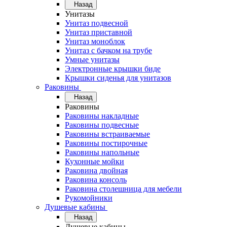
Назад
Унитазы
Унитаз подвесной
Унитаз приставной
Унитаз моноблок
Унитаз с бачком на трубе
Умные унитазы
Электронные крышки биде
Крышки сиденья для унитазов
Раковины
Назад
Раковины
Раковины накладные
Раковины подвесные
Раковины встраиваемые
Раковины постирочные
Раковины напольные
Кухонные мойки
Раковина двойная
Раковина консоль
Раковина столешница для мебели
Рукомойники
Душевые кабины
Назад
Душевые кабины