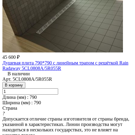
45 600 ₽
Душевая плита 790*790 с линейным трапом с решёткой Rain
Radaway 5CL0808A/5R055R
В наличии
Арт.
5CL0808A/5R055R
В корзину
Длина (мм)
:
790
Ширина (мм)
:
790
Страна
?
Допускается отличие страны изготовителя от страны бренда,
указанной в характеристиках. Линии производства могут
находиться в нескольких государствах, это не влияет на