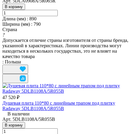
Арт.
5DLA0908A/5R065R
В корзину
Длина (мм)
:
890
Ширина (мм)
:
790
Страна
?
Допускается отличие страны изготовителя от страны бренда,
указанной в характеристиках. Линии производства могут
находиться в нескольких государствах, это не влияет на
качество товара
:
Польша
47 520 ₽
Душевая плита 110*80 с линейным трапом под плитку
Radaway 5DLB1108A/5R055B
В наличии
Арт.
5DLB1108A/5R055B
В корзину