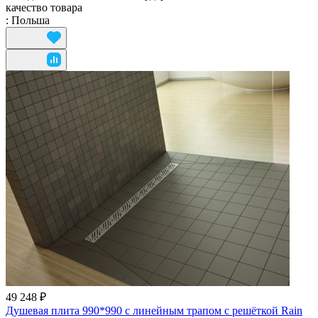
качество товара
:
Польша
49 248 ₽
Душевая плита 990*990 с линейным трапом с решёткой Rain