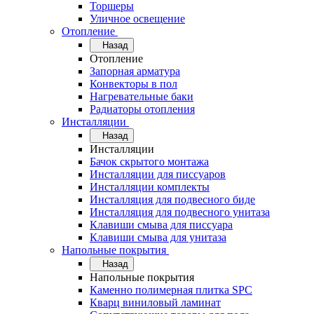
Торшеры
Уличное освещение
Отопление
Назад
Отопление
Запорная арматура
Конвекторы в пол
Нагревательные баки
Радиаторы отопления
Инсталляции
Назад
Инсталляции
Бачок скрытого монтажа
Инсталляции для писсуаров
Инсталляции комплекты
Инсталляция для подвесного биде
Инсталляция для подвесного унитаза
Клавиши смыва для писсуара
Клавиши смыва для унитаза
Напольные покрытия
Назад
Напольные покрытия
Каменно полимерная плитка SPC
Кварц виниловый ламинат