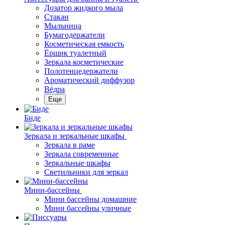
Дозатор жидкого мыла
Стакан
Мыльница
Бумагодержатели
Косметическая емкость
Ёршик туалетный
Зеркала косметические
Полотенцедержатели
Ароматический диффузор
Вёдра
Еще
Биде
Зеркала и зеркальные шкафы
Зеркала в раме
Зеркала современные
Зеркальные шкафы
Светильники для зеркал
Мини-бассейны
Мини бассейны домашние
Мини бассейны уличные